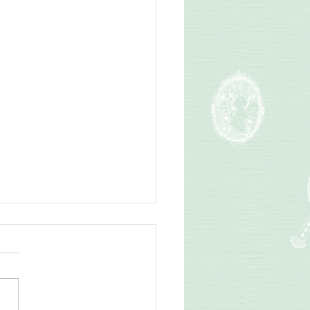
日レッスン
そうにリズムを打つ生徒さ
 音符積み木を使って自分で
ムを作ることが出来るように
ました。 音符と休符をちゃ