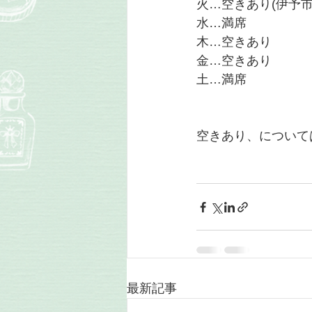
火…空きあり(伊予市
水…満席
木…空きあり
金…空きあり
土…満席
空きあり、について
最新記事