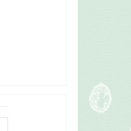
日レッスン
そうにリズムを打つ生徒さ
 音符積み木を使って自分で
ムを作ることが出来るように
ました。 音符と休符をちゃ