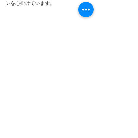
ンを心掛けています。
まだまだ教室への思い、生徒さんへの
思いはたくさんありますが
今日はこのあたりで。
すべて表示
最新記事